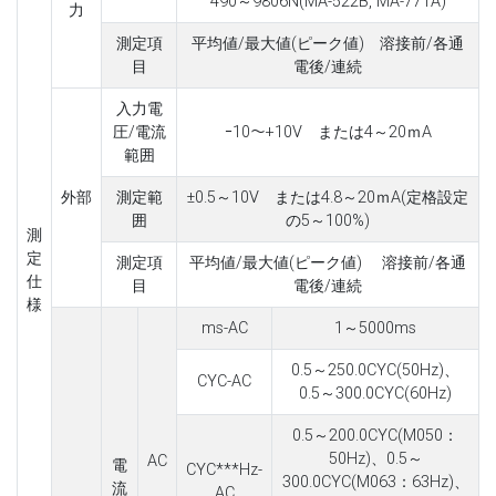
490～9806N(MA-522B, MA-771A)
力
測定項
平均値/最大値(ピーク値) 溶接前/各通
目
電後/連続
入力電
圧/電流
ｰ10～+10V または4～20ｍA
範囲
外部
測定範
±0.5～10V または4.8～20ｍA(定格設定
囲
の5～100%)
測
定
測定項
平均値/最大値(ピーク値) 溶接前/各通
仕
目
電後/連続
様
ms-AC
1～5000ms
0.5～250.0CYC(50Hz)、
CYC-AC
0.5～300.0CYC(60Hz)
0.5～200.0CYC(M050：
50Hz)、0.5～
AC
電
CYC***Hz-
300.0CYC(M063：63Hz)、
流
AC