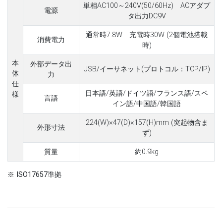
単相AC100～240V(50/60Hz) ACアダプ
電源
タ出力DC9V
通常時7.8W 充電時30W (2個電池搭載
消費電力
時)
本
外部データ出
USB/イーサネット(プロトコル：TCP/IP)
体
力
仕
日本語/英語/ドイツ語/フランス語/スペ
様
言語
イン語/中国語/韓国語
224(W)×47(D)×157(H)mm (突起物含ま
外形寸法
ず)
質量
約0.9kg
※ ISO17657準拠