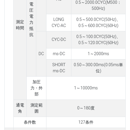
0.5～2000.0CYC(M500：
電
500Hz)
圧
電
LONG
0.5～500.0CYC(50Hz)、
測定
力
CYC-AC
0.5～600.0CYC(60Hz)
時間
抵
抗
0.5～100.0CYC(50Hz)、
CYC-DC
0.5～120.0CYC(60Hz)
DC
ms-DC
1～2000ms
SHORT
0.50～300.00ms(0.05ms単
ms-DC
位)
加圧
力・外
1～10000ms
部
通電
測定範
0～180度
角
囲
条件数
127条件