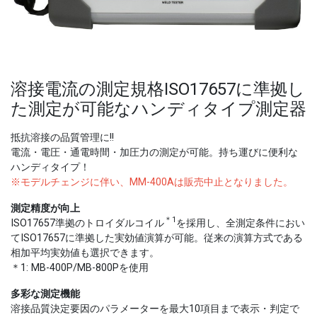
溶接電流の測定規格ISO17657に準拠し
た測定が可能なハンディタイプ測定器
抵抗溶接の品質管理に!!
電流・電圧・通電時間・加圧力の測定が可能。持ち運びに便利な
ハンディタイプ！
※モデルチェンジに伴い、MM-400Aは販売中止となりました。
測定精度が向上
＊1
ISO17657準拠のトロイダルコイル
を採用し、全測定条件におい
てISO17657に準拠した実効値演算が可能。従来の演算方式である
相加平均実効値も選択できます。
＊1: MB-400P/MB-800Pを使用
多彩な測定機能
溶接品質決定要因のパラメーターを最大10項目まで表示・判定で