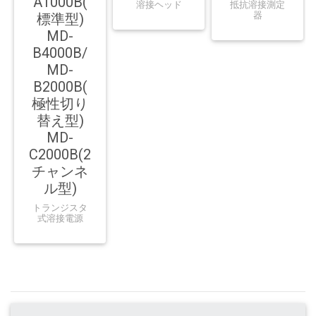
A1000B(
溶接ヘッド
抵抗溶接測定
器
標準型)
MD-
B4000B/
MD-
B2000B(
極性切り
替え型)
MD-
C2000B(2
チャンネ
ル型)
トランジスタ
式溶接電源