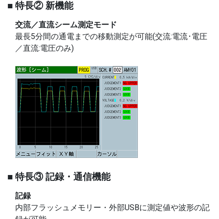
■ 特長② 新機能
交流／直流シーム測定モード
最長5分間の通電までの移動測定が可能(交流:電流･電圧
／直流:電圧のみ)
■ 特長③ 記録・通信機能
記録
内部フラッシュメモリー・外部USBに測定値や波形の記