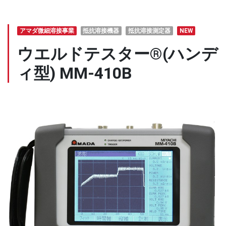
アマダ微細溶接事業
抵抗溶接機器
抵抗溶接測定器
NEW
ウエルドテスター®(ハンデ
ィ型) MM-410B