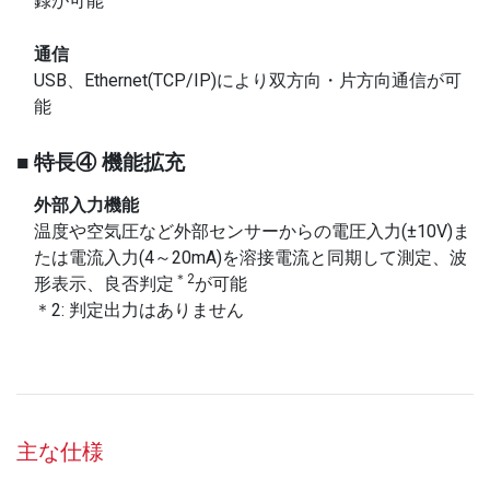
録が可能
通信
USB、Ethernet(TCP/IP)により双方向・片方向通信が可
能
■ 特長④ 機能拡充
外部入力機能
温度や空気圧など外部センサーからの電圧入力(±10V)ま
たは電流入力(4～20mA)を溶接電流と同期して測定、波
＊2
形表示、良否判定
が可能
＊2: 判定出力はありません
主な仕様