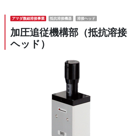
アマダ微細溶接事業
抵抗溶接機器
溶接ヘッド
加圧追従機構部（抵抗溶接
ヘッド）