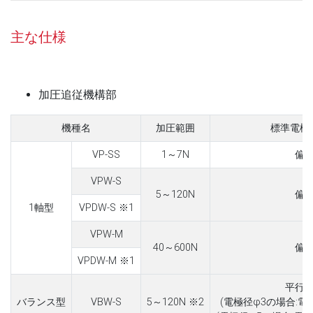
主な仕様
加圧追従機構部
機種名
加圧範囲
標準電極
VP-SS
1～7N
偏
VPW-S
5～120N
偏
1軸型
VPDW-S ※1
VPW-M
40～600N
偏
VPDW-M ※1
平行
バランス型
VBW-S
5～120N ※2
(電極径φ3の場合:電