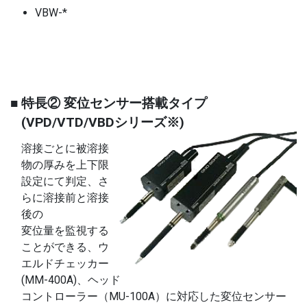
VBW-*
■ 特長② 変位センサー搭載タイプ
(VPD/VTD/VBDシリーズ※)
溶接ごとに被溶接
物の厚みを上下限
設定にて判定、さ
らに溶接前と溶接
後の
変位量を監視する
ことができる、ウ
エルドチェッカー
(MM-400A)、ヘッド
コントローラー（MU-100A）に対応した変位センサー