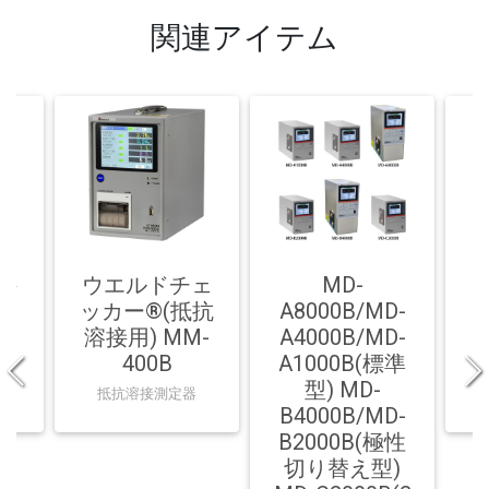
関連アイテム
接
ウエルドチェ
MD-
-
ッカー®(抵抗
A8000B/MD-
-
溶接用) MM-
A4000B/MD-
400B
A1000B(標準
型) MD-
抵抗溶接測定器
B4000B/MD-
B2000B(極性
切り替え型)