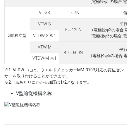
(電極径φ5の場合:電極
VT-SS
1～7N
偏
平行
VTW-S
5～120N
(電極径φ3の場合:電
2軸独立型
VTDW-S ※1
(電極径φ5の場合:電極
VTW-M
平行
40～600N
(電極径φ5の場合:電
VTDW-M ※1
※1. V□DW-□には、ウエルドチェッカーMM-370B対応の変位セン
サーを取り付けることができます。
※2. 1点あたりにかかる加圧は1/2となります。
V型追従機構名称