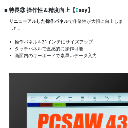
■ 特長③ 操作性＆精度向上【
E
asy】
リニューアルした操作パネル
で作業性が大幅に向上しま
した。
操作パネルを21インチにサイズアップ
タッチパネルで直感的に操作可能
画面内のキーボードで素早いデータ入力