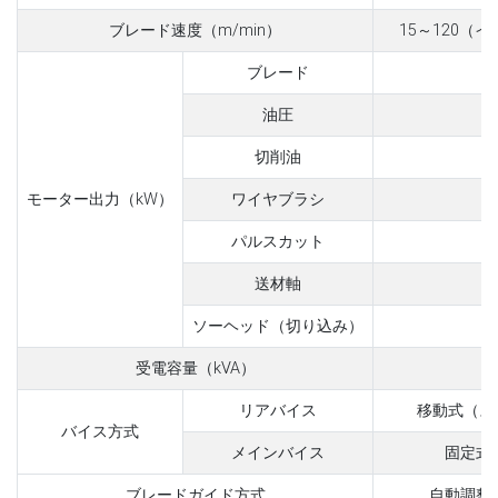
ブレード速度（m/min）
15～120（
ブレード
油圧
切削油
モーター出力（kW）
ワイヤブラシ
パルスカット
送材軸
ソーヘッド（切り込み）
受電容量（kVA）
リアバイス
移動式（ス
バイス方式
メインバイス
固定式
ブレードガイド方式
自動調整