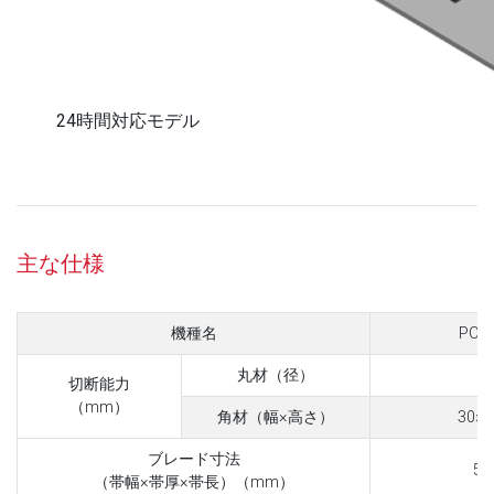
24時間対応モデル
主な仕様
機種名
PCS
丸材（径）
φ
切断能力
（mm）
角材（幅×高さ）
30×
ブレード寸法
54
（帯幅×帯厚×帯長）（mm）