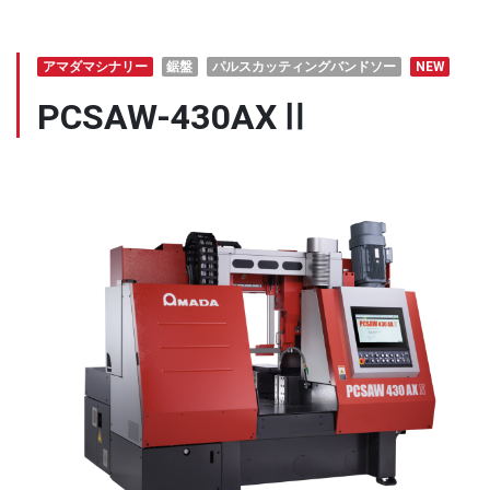
アマダマシナリー
鋸盤
パルスカッティングバンドソー
NEW
PCSAW-430AXⅡ