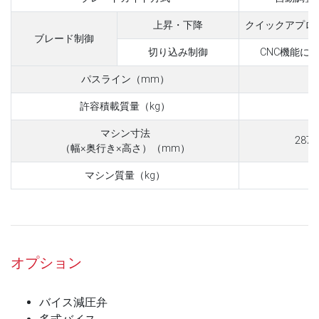
上昇・下降
クイックアプロ
ブレード制御
切り込み制御
CNC機能に
パスライン（mm）
許容積載質量（kg）
マシン寸法
2870
（幅×奥行き×高さ）（mm）
マシン質量（kg）
オプション
バイス減圧弁