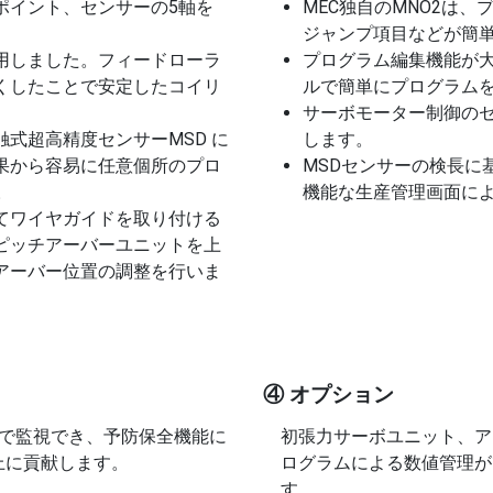
ポイント、センサーの5軸を
MEC独自のMNO2は
ジャンプ項目などが簡
用しました。フィードローラ
プログラム編集機能が
と短くしたことで安定したコイリ
ルで簡単にプログラム
サーボモーター制御の
式超高精度センサーMSD に
します。
果から容易に任意個所のプロ
MSDセンサーの検長に
。
機能な生産管理画面に
てワイヤガイドを取り付ける
ピッチアーバーユニットを上
アーバー位置の調整を行いま
④ オプション
どで監視でき、予防保全機能に
初張力サーボユニット、ア
上に貢献します。
ログラムによる数値管理が
す。