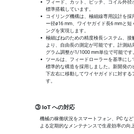
フィード、カット、ピッチ、コイル外径
標準搭載しています。
コイリング機構は、極細線専用設計を採
ー径ø16 mm、ワイヤガイド長6 mm
ングを実現します。
極細ばねのための精度検長システム、接触
より、自由長の測定が可能です。計測結
グラム調整が1/1000 mm単位で可能です
ツールは、フィードローラーを基準にし
標準的な構造を採用しました。新開発の
下左右に移動してワイヤガイドに対する
す。
③ IoT への対応
機械の稼働状況をスマートフォン、PC な
よる定期的なメンテナンスで生産効率の向