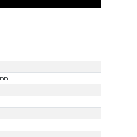
1 mm
m
m
m