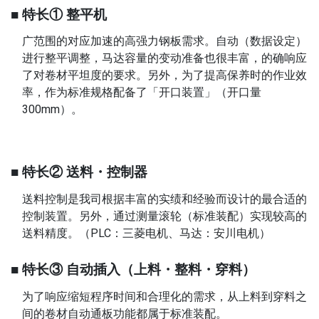
■ 特长① 整平机
广范围的对应加速的高强力钢板需求。自动（数据设定）
进行整平调整，马达容量的变动准备也很丰富，的确响应
了对卷材平坦度的要求。另外，为了提高保养时的作业效
率，作为标准规格配备了「开口装置」（开口量
300mm）。
■ 特长② 送料・控制器
送料控制是我司根据丰富的实绩和经验而设计的最合适的
控制装置。另外，通过测量滚轮（标准装配）实现较高的
送料精度。（PLC：三菱电机、马达：安川电机）
■ 特长③ 自动插入（上料・整料・穿料）
为了响应缩短程序时间和合理化的需求，从上料到穿料之
间的卷材自动通板功能都属于标准装配。