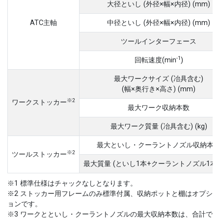
大径といし (外径×幅×内径) (mm)
ATC主軸
中径といし (外径×幅×内径) (mm)
ツールインターフェース
-1
回転速度(min
)
最大ワークサイズ (冶具含む)
(幅×奥行き×高さ) (mm)
※2
ワークストッカー
最大ワーク収納本数
最大ワーク質量 (冶具含む) (kg)
最大といし・クーラントノズル収納本
※2
ツールストッカー
最大質量 (といし1本+クーラントノズル1本) (
※1 標準仕様はチャックなしとなります。
※2 ストッカー用フレームのみ標準付属、収納ポットと棚はオプシ
ョンです。
※3 ワークとといし・クーラントノズルの最大収納本数は、合計で