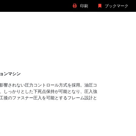
印刷
ブックマーク
ョンマシン
影響されない圧力コントロール方式を採用。油圧コ
、しっかりとした下死点保持が可能となり、圧入強
工後のファスナー圧入を可能とするフレーム設計と